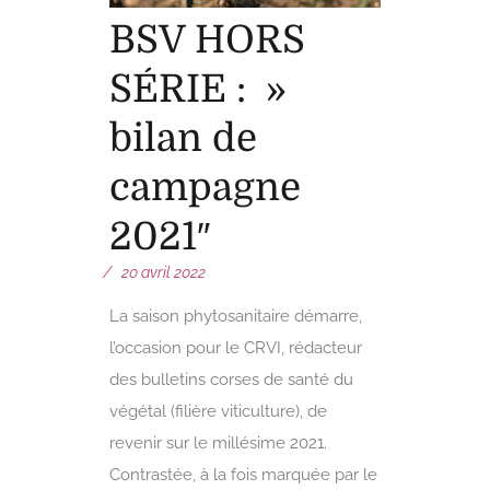
BSV HORS
SÉRIE : »
bilan de
campagne
2021″
20 avril 2022
La saison phytosanitaire démarre,
l’occasion pour le CRVI, rédacteur
des bulletins corses de santé du
végétal (filière viticulture), de
revenir sur le millésime 2021.
Contrastée, à la fois marquée par le