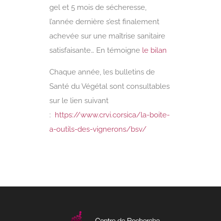
gel et 5 mois de sécheresse,
l’année dernière s’est finalement
achevée sur une maîtrise sanitaire
satisfaisante… En témoigne
le bilan
Chaque année, les bulletins de
Santé du Végétal sont consultables
sur le lien suivant
:
https://www.crvi.corsica/la-boite-
a-outils-des-vignerons/bsv/