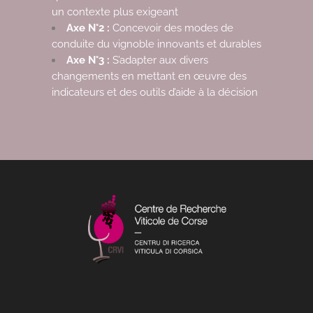
un contexte plus exigeant
Axe N°2 :
Concevoir des modes de
conduite du vignoble innovants et durables
Axe N°3 :
S’adapter aux divers
changements en mettant en œuvre des
indicateurs et des outils d’aide à la décision