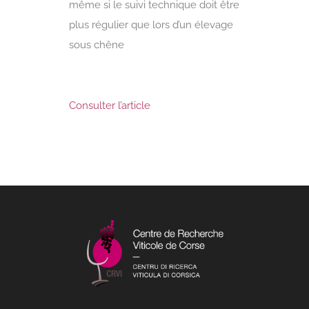
même si le suivi technique doit être
plus régulier que lors d’un élevage
sous chêne
Consulter l’article