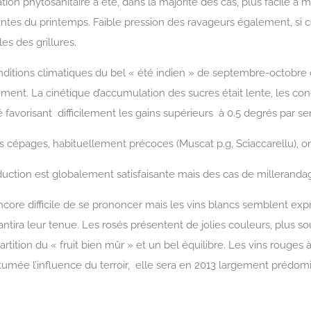
ation phytosanitaire a été, dans la majorité des cas, plus facile à m
ntes du printemps. Faible pression des ravageurs également, si c
les des grillures.
nditions climatiques du bel « été indien » de septembre-octobr
ment. La cinétique d’accumulation des sucres était lente, les cond
té favorisant difficilement les gains supérieurs à 0.5 degrés par s
s cépages, habituellement précoces (Muscat p.g, Sciaccarellu), on
uction est globalement satisfaisante mais des cas de millerandag
encore difficile de se prononcer mais les vins blancs semblent exp
antira leur tenue. Les rosés présentent de jolies couleurs, plus 
partition du « fruit bien mûr » et un bel équilibre. Les vins rouges
tumée l’influence du terroir, elle sera en 2013 largement prédomin