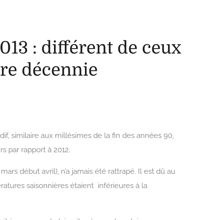
e ceux de la dernière
e
013 : différent de ceux
ère décennie
if, similaire aux millésimes de la fin des années 90,
s par rapport à 2012.
ars début avril), n’a jamais été rattrapé. Il est dû au
ratures saisonnières étaient inférieures à la