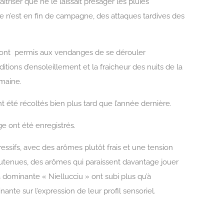
aitriser que ne le laissait présager les pluies
e n’est en fin de campagne, des attaques tardives des
e ont permis aux vendanges de se dérouler
itions d’ensoleillement et la fraicheur des nuits de la
emaine.
t été récoltés bien plus tard que l’année dernière.
e ont été enregistrés.
ressifs, avec des arômes plutôt frais et une tension
soutenues, des arômes qui paraissent davantage jouer
 à dominante « Niellucciu » ont subi plus qu’à
ante sur l’expression de leur profil sensoriel.