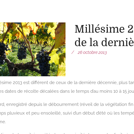
illésime 2013 : différent d
décenni
Millésime 2
de la derni
26 octobre 2013
ésime 2013 est différent de ceux de la dernière décennie, plus tard
s dates de récolte décalées dans le temps d’au moins 10 à 15 jour
rd, enregistré depuis le débourrement (réveil de la végétation fin m
ps pluvieux et peu ensoleillé, suivi d’un début d’été où les tempé
ne.