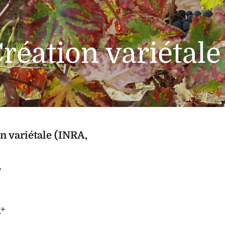
réation variétal
n variétale (INRA,
y