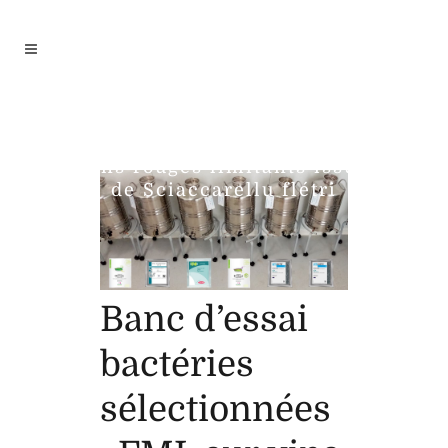
Banc d’essai bactéries
sélectionnées : FML sur
vins rouges limitants issus
de Sciaccarellu flétri
Banc d’essai
bactéries
sélectionnées