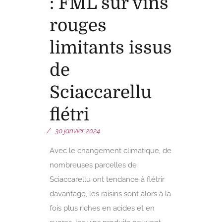
: FML sur vins
rouges
limitants issus
de
Sciaccarellu
flétri
30 janvier 2024
Avec le changement climatique, de
nombreuses parcelles de
Sciaccarellu ont tendance à flétrir
davantage, les raisins sont alors à la
fois plus riches en acides et en