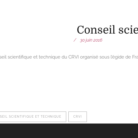
Conseil scientifique
Conseil sci
30 juin 2016
eil scientifique et technique du CRVI organisé sous l’égide de Fran
SEIL SCIENTIFIQUE ET TECHNIQUE
CRVI