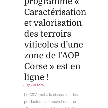
programme «
Caractérisation
et valorisation
des terroirs
viticoles d’une
zone de l’AOP
Corse » est en
ligne !
17 juin 2026
Le CRVI met à la disposition des
producteurs un nouvel outil : un